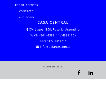
RED DE AGENTES
CONTACTO
AUDITORIO
CASA CENTRAL
OV. Lagos 1350, Rosario, Argentina.
+54 (341) 4381114 / 4381115 /
4371249 / 4351715
info@defante.com.ar
© 2018 Defante.