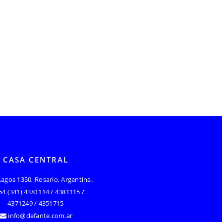
CASA CENTRAL
Lagos 1350, Rosario, Argentina.
54 (341) 4381114 / 4381115 /
4371249 / 4351715
info@defante.com.ar