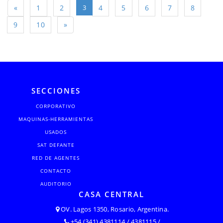
«
1
2
3
4
5
6
7
8
9
10
»
SECCIONES
CORPORATIVO
MAQUINAS-HERRAMIENTAS
USADOS
SAT DEFANTE
RED DE AGENTES
CONTACTO
AUDITORIO
CASA CENTRAL
OV. Lagos 1350, Rosario, Argentina.
+54 (341) 4381114 / 4381115 /